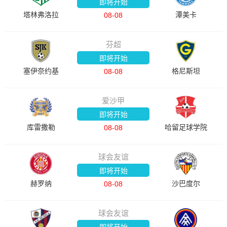
即将开始
塔林弗洛拉
潭美卡
08-08
芬超
即将开始
塞伊奈约基
格尼斯坦
08-08
爱沙甲
即将开始
库雷撒勒
哈留足球学院
08-08
球会友谊
即将开始
赫罗纳
沙巴度尔
08-08
球会友谊