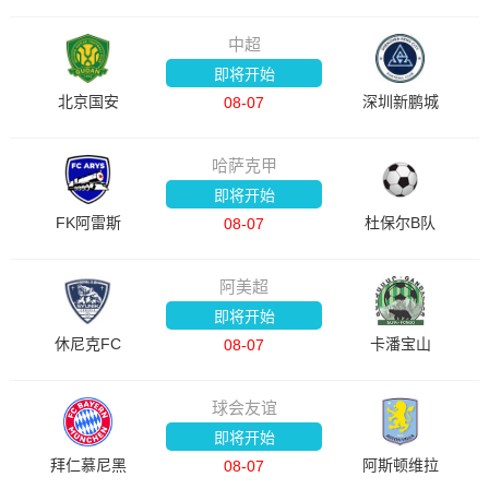
中超
即将开始
北京国安
深圳新鹏城
08-07
哈萨克甲
即将开始
FK阿雷斯
杜保尔B队
08-07
阿美超
即将开始
休尼克FC
卡潘宝山
08-07
球会友谊
即将开始
拜仁慕尼黑
阿斯顿维拉
08-07