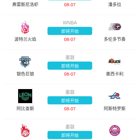
弗雷斯尼洛虾
潘多拉
08-07
WNBA
即将开始
波特兰火焰
多伦多节奏
08-07
墨联
即将开始
银色巨狼
墨西卡利
08-07
墨联
即将开始
阿比查斯
阿斯特罗斯
08-07
墨联
即将开始