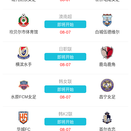
澳南超
即将开始
坎贝尔市体育馆
白城伍德维尔
08-07
日职联
即将开始
横滨水手
鹿岛鹿角
08-07
韩女联
即将开始
水原FCM女足
昌宁女足
08-07
韩K2联
即将开始
华城FC
首尔衣恋
08-07