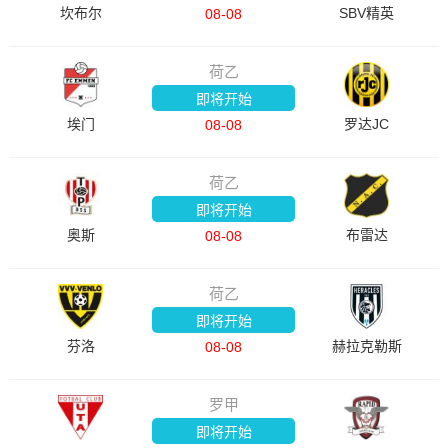
坎布尔
SBV精英
08-08
荷乙
即将开始
埃门
罗达JC
08-08
荷乙
即将开始
奥斯
布雷达
08-08
荷乙
即将开始
芬洛
赫拉克勒斯
08-08
罗甲
即将开始