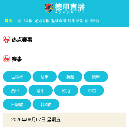
首页
德甲直播
足球直播
篮球直播
德甲录像
德甲新闻
热点赛事
赛事
世界杯
法甲
英超
德甲
西甲
意甲
欧冠
中超
日职联
韩K联
2026年08月07日 星期五