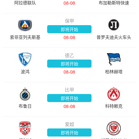
阿拉德联队
布加勒斯特快速
08-08
保甲
即将开始
索非亚列夫斯基
普罗夫迪夫火车头
08-08
德乙
即将开始
波鸿
柏林赫塔
08-08
比甲
即将开始
布鲁日
科特赖克
08-08
爱超
即将开始