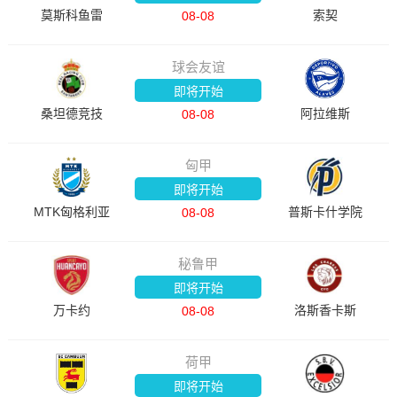
莫斯科鱼雷
索契
08-08
球会友谊
即将开始
桑坦德竞技
阿拉维斯
08-08
匈甲
即将开始
MTK匈格利亚
普斯卡什学院
08-08
秘鲁甲
即将开始
万卡约
洛斯香卡斯
08-08
荷甲
即将开始