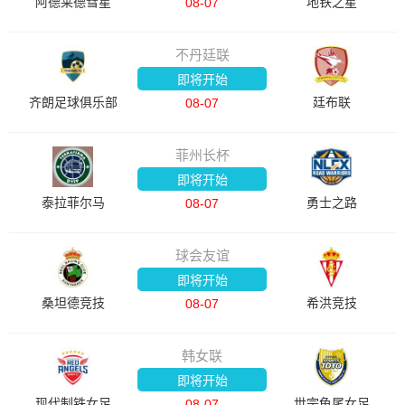
阿德莱德彗星
地铁之星
08-07
不丹廷联
即将开始
齐朗足球俱乐部
廷布联
08-07
菲州长杯
即将开始
泰拉菲尔马
勇士之路
08-07
球会友谊
即将开始
桑坦德竞技
希洪竞技
08-07
韩女联
即将开始
现代制铁女足
世宗龟尾女足
08-07