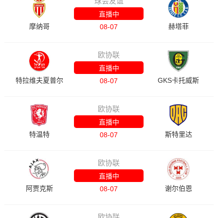
球会友谊
直播中
摩纳哥
赫塔菲
08-07
欧协联
直播中
特拉维夫夏普尔
GKS卡托威斯
08-07
欧协联
直播中
特温特
斯特里达
08-07
欧协联
直播中
阿贾克斯
谢尔伯恩
08-07
欧协联