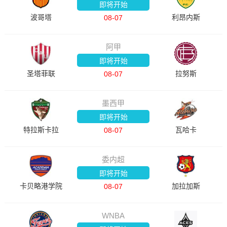
即将开始
波哥塔
利昂内斯
08-07
阿甲
即将开始
圣塔菲联
拉努斯
08-07
墨西甲
即将开始
特拉斯卡拉
瓦哈卡
08-07
委内超
即将开始
卡贝略港学院
加拉加斯
08-07
WNBA