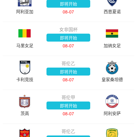
即将开始
阿利亚加
西恩夏诺
08-07
女非国杯
即将开始
马里女足
加纳女足
08-07
哥伦乙
即将开始
卡利竞技
皇家桑坦德
08-07
哥伦甲
即将开始
茨高
阿利安萨
08-07
哥伦乙